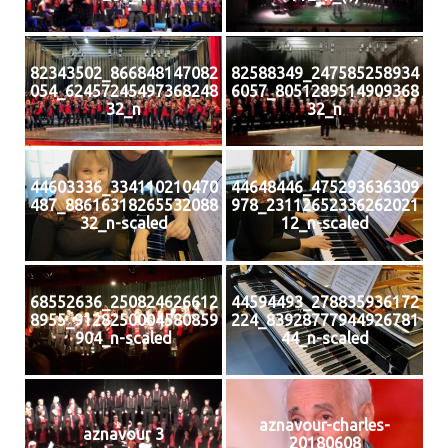
82343502_866848147082
82588349_247585258934
054_62457245497368248
6057_8051289514909368
32_n
32_n
44603336_334110210470
44648446_475293636309
487_88616318265532088
978_23112652336262021
32_n-scaled
12_n-scaled
68552636_250824626612
44594493_278835936172
8955_9128250004580859
224_83928777944926781
904_n-scaled
44_n-scaled
aznavour-charles-
aznavour 3
20180608