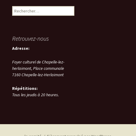
des
Rechercher :
articles
Retrouvez-nous
Adresse:
Foyer culturel de Chapelle-lez-
herlaimont,
Place communale
7160
Chapelle-lez-Herlaimont
Répétitions:
Tous les jeudis à 20 heures.