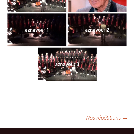
aznavour 1
aznavour 2
aznavour 3
Navigation
Nos répétitions
→