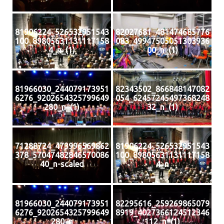
81906224_526532951543
82027681_481474685776
100_89805631131117158
083_49947505051303936
4_n_(1)
00_n_(1)
81966030_244079173951
82343502_866848147082
6276_9202654325799649
054_62457245497368248
280_n_(1)
32_n_(1)
71288724_473996569862
81906224_526532951543
378_57047482846570086
100_89805631131117158
40_n-scaled
4_n
81966030_244079173951
82295616_259269865079
6276_9202654325799649
8919_4027366124512346
280_n
112_n_(1)