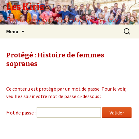
Les Kiris
Ensemble royal et vocal à quatres voix
Aller
Recherc
Menu
au
contenu
Protégé : Histoire de femmes
sopranes
Ce contenu est protégé par un mot de passe. Pour le voir,
veuillez saisir votre mot de passe ci-dessous :
Mot de passe :