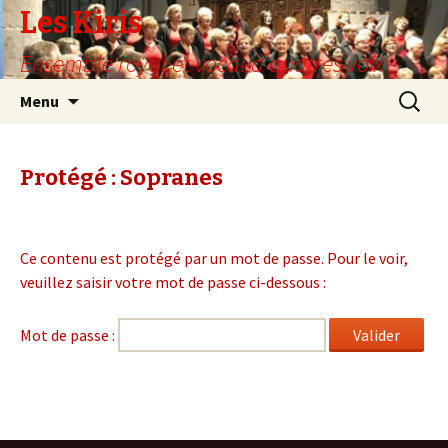
Les Kiris
Ensemble royal et vocal à quatres voix
Aller
Recherc
Menu
au
contenu
Protégé : Sopranes
Ce contenu est protégé par un mot de passe. Pour le voir,
veuillez saisir votre mot de passe ci-dessous :
Mot de passe :