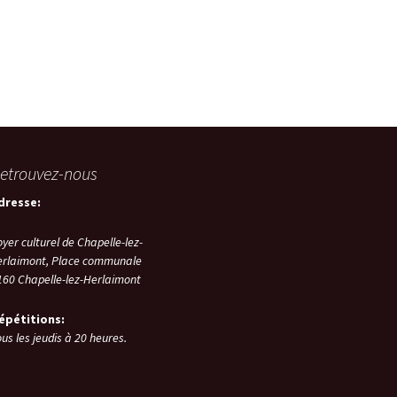
etrouvez-nous
dresse:
oyer culturel de Chapelle-lez-
erlaimont,
Place communale
160
Chapelle-lez-Herlaimont
épétitions:
us les jeudis à 20 heures.