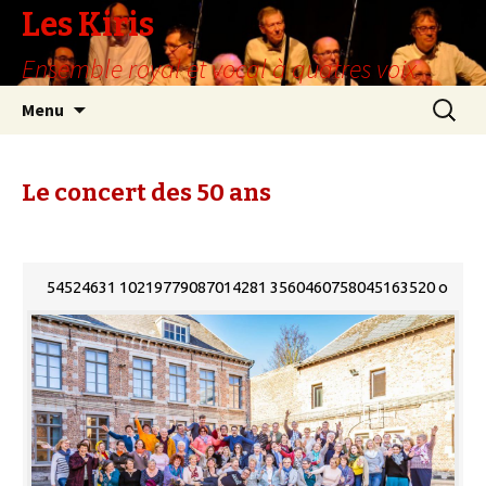
Les Kiris
Ensemble royal et vocal à quatres voix
Aller
Recherc
Menu
au
contenu
Le concert des 50 ans
54524631 10219779087014281 3560460758045163520 o