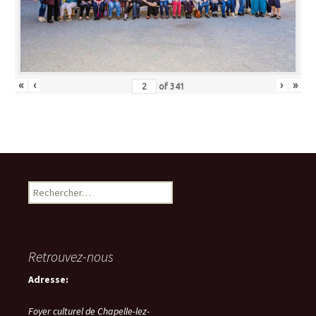
«
‹
›
»
of
341
Rechercher :
Retrouvez-nous
Adresse:
Foyer culturel de Chapelle-lez-