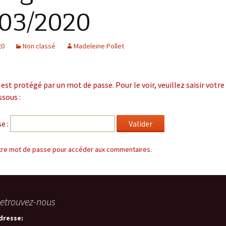
03/2020
20
Non classé
Madeleine Pollet
est protégé par un mot de passe. Pour le voir, veuillez saisir votr
ssous :
e :
tre mot de passe pour accéder aux commentaires.
etrouvez-nous
dresse: